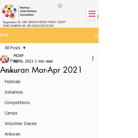
Registration ID: CIN U80301UP2019NPL118207
NGO DARPAN ID: UP/2020/0253305
Post
All Posts
MCWF
All Posts
Apr 9, 2021
1 min read
Ankuran Mar-Apr 2021
Events
Festivals
Initiatives
Competitions
Camps
Volunteer Diaries
Ankuran